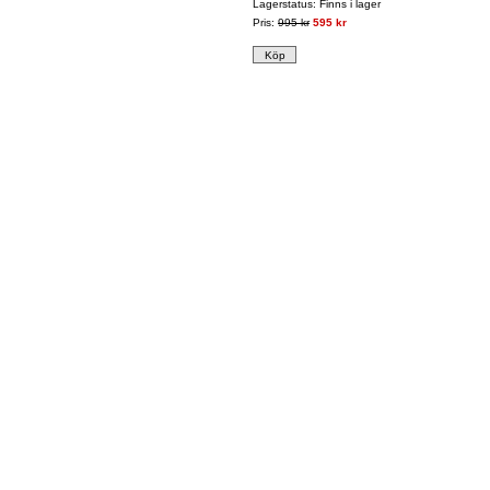
Lagerstatus: Finns i lager
Pris:
995 kr
595 kr