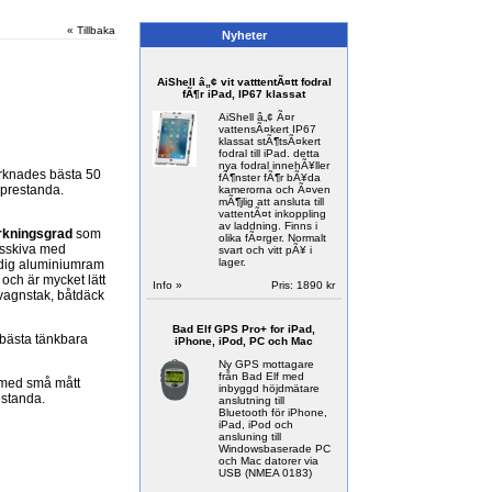
« Tillbaka
Nyheter
AiShell â„¢ vit vatttentÃ¤tt fodral
fÃ¶r iPad, IP67 klassat
AiShell â„¢ Ã¤r
vattensÃ¤kert IP67
klassat stÃ¶tsÃ¤kert
fodral till iPad. detta
nya fodral innehÃ¥ller
rknades bästa 50
fÃ¶nster fÃ¶r bÃ¥da
 prestanda.
kamerorna och Ã¤ven
mÃ¶jlig att ansluta till
vattentÃ¤t inkoppling
av laddning. Finns i
rkningsgrad
som
olika fÃ¤rger. Normalt
sskiva med
svart och vitt pÃ¥ i
lager.
idig aluminiumram
och är mycket lätt
Info »
Pris:
1890 kr
svagnstak, båtdäck
Bad Elf GPS Pro+ for iPad,
 bästa tänkbara
iPhone, iPod, PC och Mac
Ny GPS mottagare
från Bad Elf med
 med små mått
inbyggd höjdmätare
standa.
anslutning till
Bluetooth för iPhone,
iPad, iPod och
ansluning till
Windowsbaserade PC
och Mac datorer via
USB (NMEA 0183)