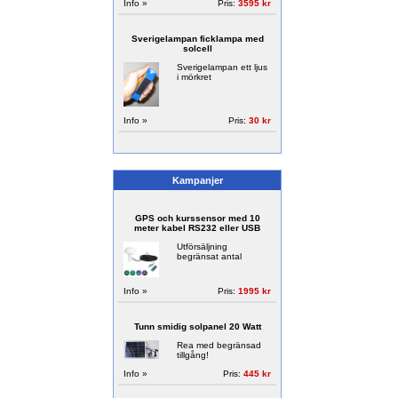
Info »
Pris:
3595 kr
Sverigelampan ficklampa med
solcell
Sverigelampan ett ljus
i mörkret
Info »
Pris:
30 kr
Kampanjer
GPS och kurssensor med 10
meter kabel RS232 eller USB
Utförsäljning
begränsat antal
Info »
Pris:
1995 kr
Tunn smidig solpanel 20 Watt
Rea med begränsad
tillgång!
Info »
Pris:
445 kr