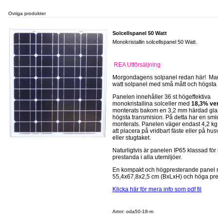
Ovriga produkter
Solcellspanel 50 Watt
Monokristallin solcellspanel 50 Watt.
REA Utförsäljning
Morgondagens solpanel redan här! Ma
watt solpanel med små mått och högsta
Panelen innehåller 36 st högeffektiva
monokristallina solceller med
18,3% ve
monterats bakom en 3,2 mm härdad gla
högsta transmision. På detta har en sm
monterats. Panelen väger endast 4,2 kg 
att placera på vridbart fäste eller på hu
eller stugtaket.
Naturligtvis är panelen IP65 klassad för
prestanda i alla utemiljöer.
En kompakt och högpresterande panel
55,4x67,8x2,5 cm (BxLxH) och höga pre
Klicka här för mera info som pdf fil
Artnr: oda50-18-m