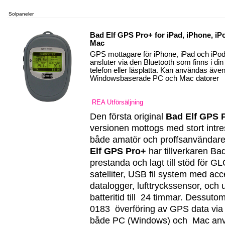
Solpaneler
Bad Elf GPS Pro+ for iPad, iPhone, iP
Mac
GPS mottagare för iPhone, iPad och iPo
ansluter via den Bluetooth som finns i d
telefon eller läsplatta. Kan användas även
Windowsbaserade PC och Mac datorer
REA Utförsäljning
Den första original
Bad Elf GPS 
versionen mottogs med stort intre
både amatör och proffsanvändar
Elf GPS Pro+
har tillverkaren Bad
prestanda och lagt till stöd för
satelliter, USB fil system med ac
datalogger, lufttryckssensor, och 
batteritid till 24 timmar. Dessu
0183 överföring av GPS data via 
både PC (Windows) och Mac anv