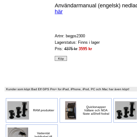
Användarmanual (engelsk) nedla
här
Artnr: begps2300
Lagerstatus: Finns i lager
Pris:
4375 kr
3595 kr
Kunder som köpt Bad Elf GPS Pro+ for iPad, iPhone, iPod, PC och Mac har även köpt!
Quicksnapper
RAM produkter
hållare och NOA
fäste aiShell fodral
Vattentät
laddkabel till