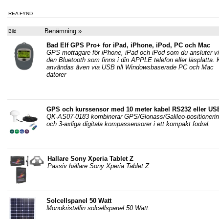
REA FYND
Benämning »
Bild
Bad Elf GPS Pro+ for iPad, iPhone, iPod, PC och Mac
GPS mottagare för iPhone, iPad och iPod som du ansluter v
den Bluetooth som finns i din APPLE telefon eller läsplatta.
användas även via USB till Windowsbaserade PC och Mac
datorer
GPS och kurssensor med 10 meter kabel RS232 eller US
QK-AS07-0183 kombinerar GPS/Glonass/Galileo-positioneri
och 3-axliga digitala kompassensorer i ett kompakt fodral.
Hallare Sony Xperia Tablet Z
Passiv hållare Sony Xperia Tablet Z
Solcellspanel 50 Watt
Monokristallin solcellspanel 50 Watt.