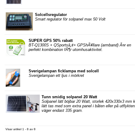
Solcellsregulator
Smart regulator för solpanel max 50 Volt
SUPER GPS 50% rabatt
BT-Q1300S + QSportsâ„¢+ GPShÃ¥llare (armband) Ã¤r en
perfekt kombination fÃ¶r utomhusaktivitet.
Sverigelampan ficklampa med solcell
Sverigelampan ett ljus i mörkret
Tunn smidig solpanel 20 Watt
Solpanel lätt böjbar 20 Watt, storlek 420x330x3 mm 
lätt tas med som extra panel i båten eller på utflykten
väger endast 335 gram.
Visar artikel 1 - 8 av 8