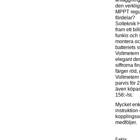
den verklig
MPPT regu
fördelar?
Solteknik H
fram ett bil
funkis och s
montera oc
batteriets s
Voltmetern
elegant de
siffrorna fin
färger röd,
Voltmetern 
parvis för 
även köpas 
158:-/st.
Mycket enk
instruktion
kopplings
medföljer.
Fakta: