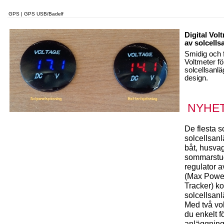
GPS | GPS USB/Badelf
Digital Vol
av solcell
Smidig och f
Voltmeter fö
solcellsanlä
design.
NYHET
De flesta 
solcellsanl
båt, husvag
sommarstu
regulator 
(Max Power
Tracker) ko
solcellsan
Med två vo
du enkelt f
anläggning 