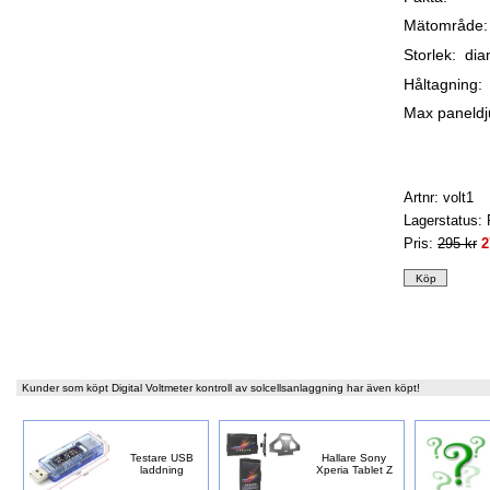
Mätområde:
Storlek: di
Håltagning
Max paneld
Artnr: volt1
Lagerstatus: 
Pris:
295 kr
2
Kunder som köpt Digital Voltmeter kontroll av solcellsanlaggning har även köpt!
Testare USB
Hallare Sony
laddning
Xperia Tablet Z